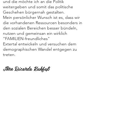
und die möchte ich an die Politik
weitergeben und somit das politische
Geschehen bürgernah gestalten.
Mein persönlicher Wunsch ist es, dass wir
die vorhandenen Ressourcen besonders in
den sozialen Bereichen besser bündeln,
nutzen und gemeinsan ein wirklich
“FAMILIEN-freundliches"
Extertal entwickeln und versuchen dem
demographischen Wandel entgegen zu
treten.
Ihre Ricarda Kuhfuß
Sie haben ein Anliegen oder eine Frage an
Ricarda?
Schreiben Sie uns eine
Mail
oder
kontaktieren
Sie uns und er wird sich
zeitnah bei Ihnen melden.
Zurück zu den Ratsmitgliedern