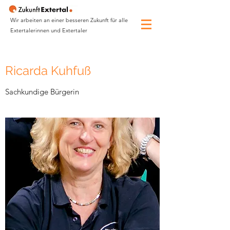
Wir arbeiten an einer besseren Zukunft für alle
Extertalerinnen und Extertaler
Ricarda Kuhfuß
Sachkundige Bürgerin