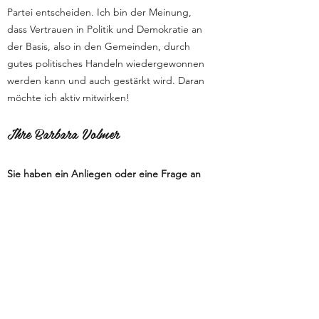
Partei entscheiden. Ich bin der Meinung,
dass Vertrauen in Politik und Demokratie an
der Basis, also in den Gemeinden, durch
gutes politisches Handeln wiedergewonnen
werden kann und auch gestärkt wird. Daran
möchte ich aktiv mitwirken!
Ihre Barbara Volmer
Sie haben ein Anliegen oder eine Frage an
Barbara?
Schreiben Sie uns eine
Mail
oder
kontaktieren
Sie uns und sie wird sich
zeitnah bei Ihnen melden.
Zurück zu den Ratsmitgliedern