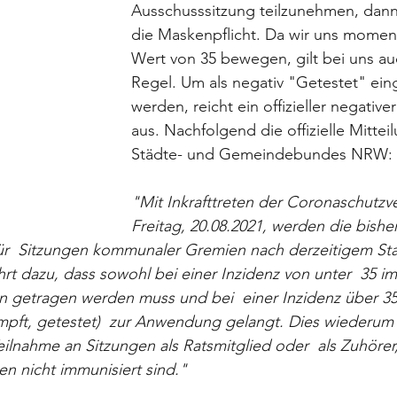
Ausschusssitzung teilzunehmen, dann 
die Maskenpflicht. Da wir uns mome
Wert von 35 bewegen, gilt bei uns au
Regel. Um als negativ "Getestet" ein
werden, reicht ein offizieller negativer
aus. Nachfolgend die offizielle Mittei
Städte- und Gemeindebundes NRW:
"Mit Inkrafttreten der Coronaschutz
Freitag, 20.08.2021, werden die bishe
r  Sitzungen kommunaler Gremien nach derzeitigem St
rt dazu, dass sowohl bei einer Inzidenz von unter  35 im 
n getragen werden muss und bei  einer Inzidenz über 35
mpft, getestet)  zur Anwendung gelangt. Dies wiederum 
Teilnahme an Sitzungen als Ratsmitglied oder  als Zuhörer, 
n nicht immunisiert sind."