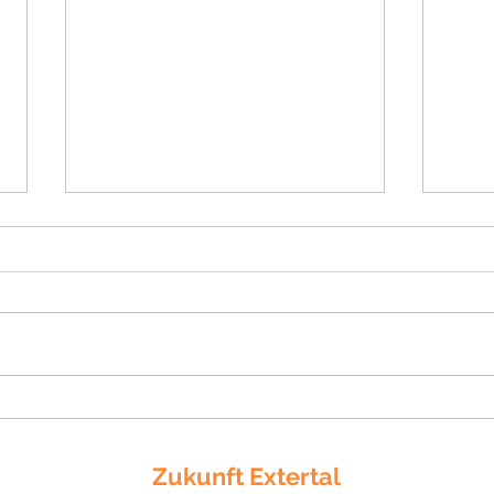
Breitbandausbau im Extertal
Neu
abgeschlossen
Brei
Zukunft Extertal