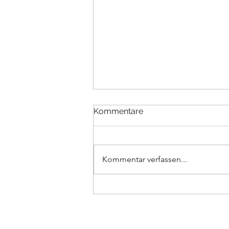
Kommentare
Kommentar verfassen...
Radwege im Extertal -
Neues aus dem
Kompetenzteam