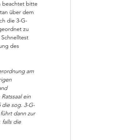
beachtet bitte 
ntan über dem 
ch die 3-G-
geordnet zu 
 Schnelltest 
lung des 
verordnung am  
rigen 
and 
Ratssaal ein 
 die sog. 3-G-
führt dann zur 
falls die 