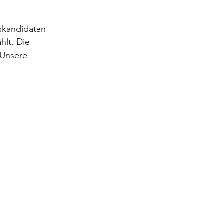
skandidaten 
lt. Die 
 Unsere 