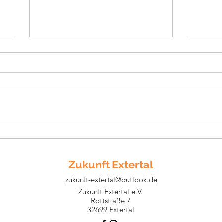
Breitbandausbau im Extertal
Neu
abgeschlossen
Brei
Zukunft Extertal
zukunft-extertal@outlook.de
Zukunft Extertal e.V.
Rottstraße 7
32699 Extertal