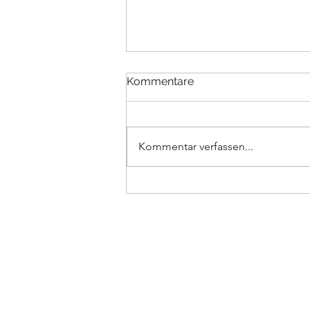
Kommentare
Kommentar verfassen...
Radwege im Extertal -
Neues aus dem
Kompetenzteam